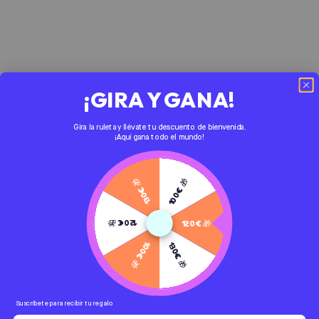
¡GIRA Y GANA!
Gira la ruleta y llévate tu descuento de bienvenida.
¡Aquí gana todo el mundo!
130€ 🎁
100€ 🎁
120€ 🎁
120€ 🎁
100€ 🎁
130€ 🎁
Suscríbete para recibir tu regalo