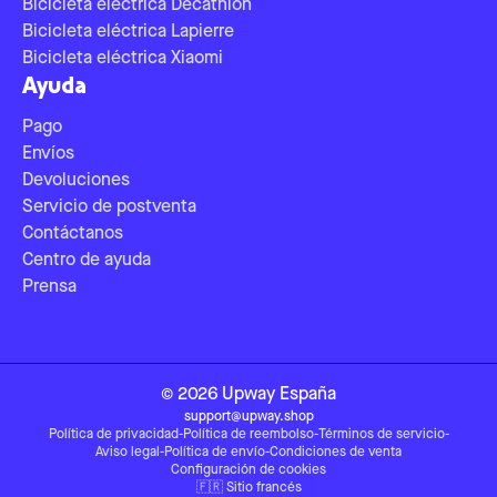
Bicicleta eléctrica Decathlon
Bicicleta eléctrica Lapierre
Bicicleta eléctrica Xiaomi
Ayuda
Pago
Envíos
Devoluciones
Servicio de postventa
Contáctanos
Centro de ayuda
Prensa
©
2026
Upway
España
support@upway.shop
Política de privacidad
-
Política de reembolso
-
Términos de servicio
-
Aviso legal
-
Política de envío
-
Condiciones de venta
Configuración de cookies
🇫🇷
Sitio francés