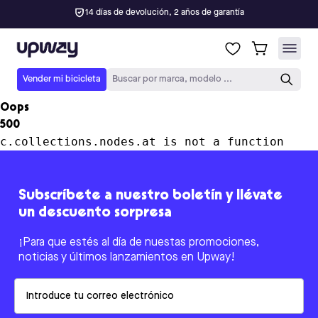
14 días de devolución, 2 años de garantía
Upway
Vender mi bicicleta
Buscar por marca, modelo ...
Oops
500
c.collections.nodes.at is not a function
Subscríbete a nuestro boletín y llévate
un descuento sorpresa
¡Para que estés al día de nuestas promociones,
noticias y últimos lanzamientos en Upway!
Email