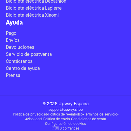
Bicicleta eléctrica Decathlon
Bicicleta eléctrica Lapierre
Bicicleta eléctrica Xiaomi
Ayuda
Pago
Envíos
Devoluciones
Servicio de postventa
Contáctanos
Centro de ayuda
Prensa
©
2026
Upway
España
support@upway.shop
Política de privacidad
-
Política de reembolso
-
Términos de servicio
-
Aviso legal
-
Política de envío
-
Condiciones de venta
Configuración de cookies
🇫🇷
Sitio francés