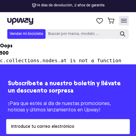
14 días de devolución, 2 años de garantía
Upway
Vender mi bicicleta
Buscar por marca, modelo ...
Oops
500
c.collections.nodes.at is not a function
Subscríbete a nuestro boletín y llévate
un descuento sorpresa
¡Para que estés al día de nuestas promociones,
noticias y últimos lanzamientos en Upway!
Email