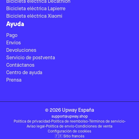
Bicicleta eléctrica Decathlon
Bicicleta eléctrica Lapierre
Bicicleta eléctrica Xiaomi
Ayuda
Pago
Envíos
Devoluciones
Servicio de postventa
Contáctanos
Centro de ayuda
Prensa
©
2026
Upway
España
support@upway.shop
Política de privacidad
-
Política de reembolso
-
Términos de servicio
-
Aviso legal
-
Política de envío
-
Condiciones de venta
Configuración de cookies
🇫🇷
Sitio francés