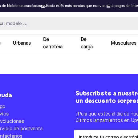
 de bicicletas asociadas
Hasta 60% más baratas que nuevas
4 pagos sin int
De
De
s
Urbanas
Musculares
carretera
carga
Subscríbete a nuestro
yuda
un descuento sorpre
go
víos
¡Para que estés al día de nu
últimos lanzamientos en Up
voluciones
rvicio de postventa
Email
ntáctanos