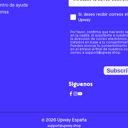
ntro de ayuda
ensa
Sí, deseo recibir correos 
Upway.
Por favor, confirma que has leído l
en la casilla. Al suscribirte a nues
la dirección de correo electrónic
tratados en base a tu consentimient
Puedes revocar tu consentimiento
en el enlace al final de nuestros c
correo a support@upway.shop.
Subscrí
Síguenos
©
2026
Upway
España
support@upway.shop