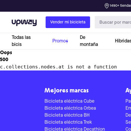
1490+ tiendas
Upway
Vender mi bicicleta
Todas las
De
Promo
Híbrida
bicis
montaña
Oops
500
c.collections.nodes.at is not a function
Mejores marcas
A
Bicicleta eléctrica Cube
Pa
Bicicleta eléctrica Orbea
En
Bicicleta eléctrica BH
De
Bicicleta eléctrica Trek
Se
Bicicleta eléctrica Decathlon
Co