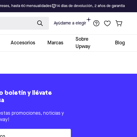
ereses, hasta 60 mensualidades
14 días de devolución, 2 años de garantía
Ayúdame a elegir
Sobre
Accesorios
Marcas
Blog
Upway
 boletín y llévate
sa
estas promociones, noticias y
way!