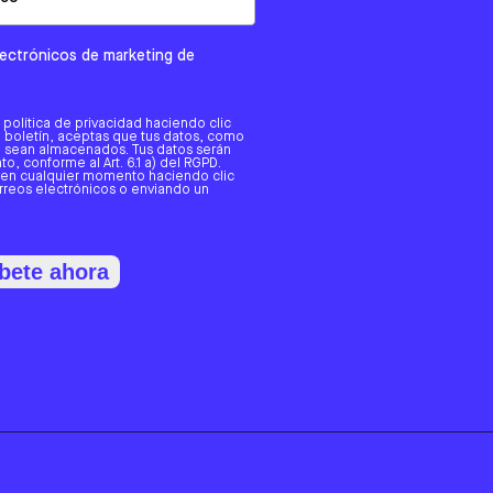
electrónicos de marketing de
a política de privacidad haciendo clic
tro boletín, aceptas que tus datos, como
o, sean almacenados. Tus datos serán
o, conforme al Art. 6.1 a) del RGPD.
 en cualquier momento haciendo clic
orreos electrónicos o enviando un
bete ahora