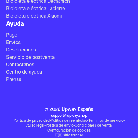
Bicicleta eléctrica Decathlon
Bicicleta eléctrica Lapierre
Bicicleta eléctrica Xiaomi
Ayuda
Pago
Envíos
Devoluciones
Servicio de postventa
Contáctanos
Centro de ayuda
Prensa
©
2026
Upway
España
support@upway.shop
Política de privacidad
-
Política de reembolso
-
Términos de servicio
-
Aviso legal
-
Política de envío
-
Condiciones de venta
Configuración de cookies
🇫🇷
Sitio francés