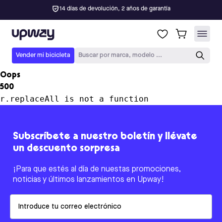
14 días de devolución, 2 años de garantía
Upway
Vender mi bicicleta
Buscar por marca, modelo ...
Oops
500
r.replaceAll is not a function
Subscríbete a nuestro boletín y llévate
un descuento sorpresa
¡Para que estés al día de nuestas promociones,
noticias y últimos lanzamientos en Upway!
Email