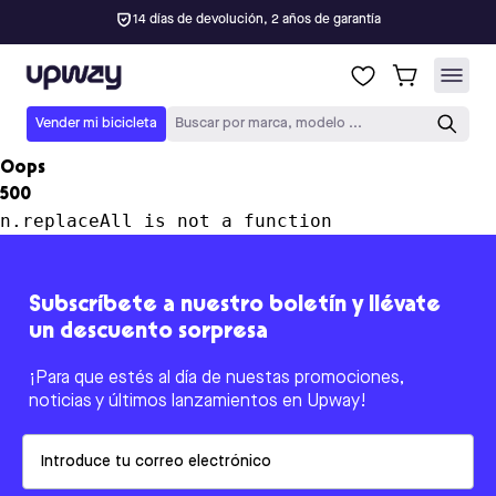
14 días de devolución, 2 años de garantía
Upway
Vender mi bicicleta
Buscar por marca, modelo ...
Oops
500
n.replaceAll is not a function
Subscríbete a nuestro boletín y llévate
un descuento sorpresa
¡Para que estés al día de nuestas promociones,
noticias y últimos lanzamientos en Upway!
Email