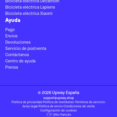
Bicicleta eléctrica Decathlon
Bicicleta eléctrica Lapierre
Bicicleta eléctrica Xiaomi
Ayuda
Pago
Envíos
Devoluciones
Servicio de postventa
Contáctanos
Centro de ayuda
Prensa
©
2026
Upway
España
support@upway.shop
Política de privacidad
-
Política de reembolso
-
Términos de servicio
-
Aviso legal
-
Política de envío
-
Condiciones de venta
Configuración de cookies
🇫🇷
Sitio francés