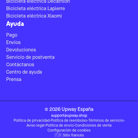
Bicicleta eléctrica Decathlon
Bicicleta eléctrica Lapierre
Bicicleta eléctrica Xiaomi
Ayuda
Pago
Envíos
Devoluciones
Servicio de postventa
Contáctanos
Centro de ayuda
Prensa
©
2026
Upway
España
support@upway.shop
Política de privacidad
-
Política de reembolso
-
Términos de servicio
-
Aviso legal
-
Política de envío
-
Condiciones de venta
Configuración de cookies
🇫🇷
Sitio francés