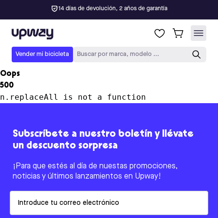
14 días de devolución, 2 años de garantía
Upway
Vender mi bicicleta
Buscar por marca, modelo ...
Oops
500
n.replaceAll is not a function
Subscríbete a nuestro boletín y llévate
un descuento sorpresa
¡Para que estés al día de nuestas promociones,
noticias y últimos lanzamientos en Upway!
Email