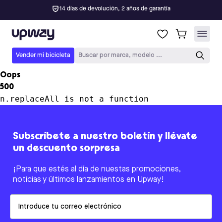
14 días de devolución, 2 años de garantía
Upway
Vender mi bicicleta
Buscar por marca, modelo ...
Oops
500
n.replaceAll is not a function
Subscríbete a nuestro boletín y llévate
un descuento sorpresa
¡Para que estés al día de nuestas promociones,
noticias y últimos lanzamientos en Upway!
Email