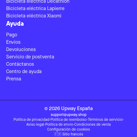
Bicicleta eléctrica Decathlon
Bicicleta eléctrica Lapierre
Bicicleta eléctrica Xiaomi
Ayuda
Pago
Envíos
Devoluciones
Servicio de postventa
Contáctanos
Centro de ayuda
Prensa
©
2026
Upway
España
support@upway.shop
Política de privacidad
-
Política de reembolso
-
Términos de servicio
-
Aviso legal
-
Política de envío
-
Condiciones de venta
Configuración de cookies
🇫🇷
Sitio francés