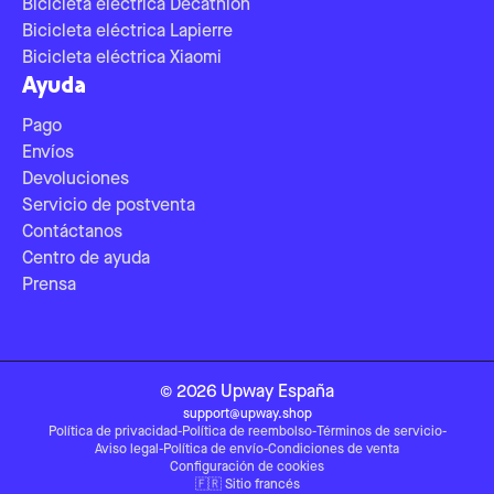
Bicicleta eléctrica Decathlon
Bicicleta eléctrica Lapierre
Bicicleta eléctrica Xiaomi
Ayuda
Pago
Envíos
Devoluciones
Servicio de postventa
Contáctanos
Centro de ayuda
Prensa
©
2026
Upway
España
support@upway.shop
Política de privacidad
-
Política de reembolso
-
Términos de servicio
-
Aviso legal
-
Política de envío
-
Condiciones de venta
Configuración de cookies
🇫🇷
Sitio francés