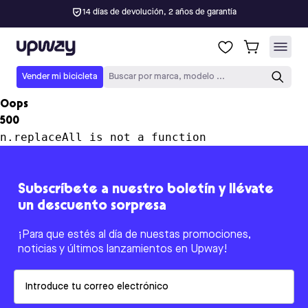
14 días de devolución, 2 años de garantía
Upway
Vender mi bicicleta
Buscar por marca, modelo ...
Oops
500
n.replaceAll is not a function
Subscríbete a nuestro boletín y llévate
un descuento sorpresa
¡Para que estés al día de nuestas promociones,
noticias y últimos lanzamientos en Upway!
Email