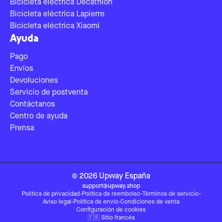
Bicicleta eléctrica Decathlon
Bicicleta eléctrica Lapierre
Bicicleta eléctrica Xiaomi
Ayuda
Pago
Envíos
Devoluciones
Servicio de postventa
Contáctanos
Centro de ayuda
Prensa
©
2026
Upway
España
support@upway.shop
Política de privacidad
-
Política de reembolso
-
Términos de servicio
-
Aviso legal
-
Política de envío
-
Condiciones de venta
Configuración de cookies
🇫🇷
Sitio francés