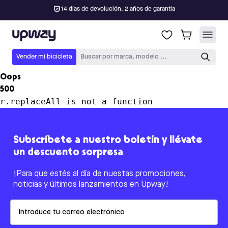
14 días de devolución, 2 años de garantía
Upway
Vender mi bicicleta
Buscar por marca, modelo ...
Oops
500
r.replaceAll is not a function
Subscríbete a nuestro boletín y llévate
un descuento sorpresa
¡Para que estés al día de nuestas promociones,
noticias y últimos lanzamientos en Upway!
Email