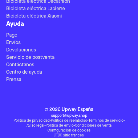
Bicicleta eléctrica Decathlon
Bicicleta eléctrica Lapierre
Bicicleta eléctrica Xiaomi
Ayuda
Pago
Envíos
Devoluciones
Servicio de postventa
Contáctanos
Centro de ayuda
Prensa
©
2026
Upway
España
support@upway.shop
Política de privacidad
-
Política de reembolso
-
Términos de servicio
-
Aviso legal
-
Política de envío
-
Condiciones de venta
Configuración de cookies
🇫🇷
Sitio francés