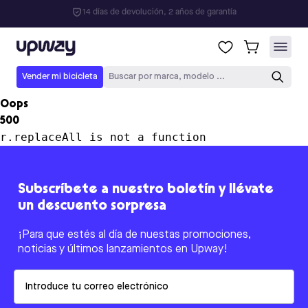
Upway
Vender mi bicicleta
Buscar por marca, modelo ...
Oops
500
r.replaceAll is not a function
Subscríbete a nuestro boletín y llévate
un descuento sorpresa
¡Para que estés al día de nuestas promociones,
noticias y últimos lanzamientos en Upway!
Email