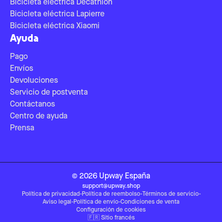
Bicicleta eléctrica Decathlon
Bicicleta eléctrica Lapierre
Bicicleta eléctrica Xiaomi
Ayuda
Pago
Envíos
Devoluciones
Servicio de postventa
Contáctanos
Centro de ayuda
Prensa
©
2026
Upway
España
support@upway.shop
Política de privacidad
-
Política de reembolso
-
Términos de servicio
-
Aviso legal
-
Política de envío
-
Condiciones de venta
Configuración de cookies
🇫🇷
Sitio francés