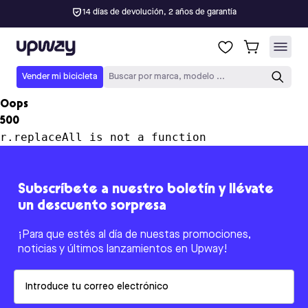
14 días de devolución, 2 años de garantía
Upway
Vender mi bicicleta
Buscar por marca, modelo ...
Oops
500
r.replaceAll is not a function
Subscríbete a nuestro boletín y llévate
un descuento sorpresa
¡Para que estés al día de nuestas promociones,
noticias y últimos lanzamientos en Upway!
Email