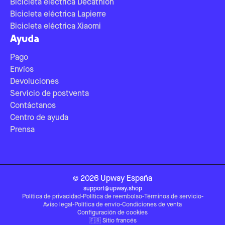
Bicicleta eléctrica Decathlon
Bicicleta eléctrica Lapierre
Bicicleta eléctrica Xiaomi
Ayuda
Pago
Envíos
Devoluciones
Servicio de postventa
Contáctanos
Centro de ayuda
Prensa
©
2026
Upway
España
support@upway.shop
Política de privacidad
-
Política de reembolso
-
Términos de servicio
-
Aviso legal
-
Política de envío
-
Condiciones de venta
Configuración de cookies
🇫🇷
Sitio francés