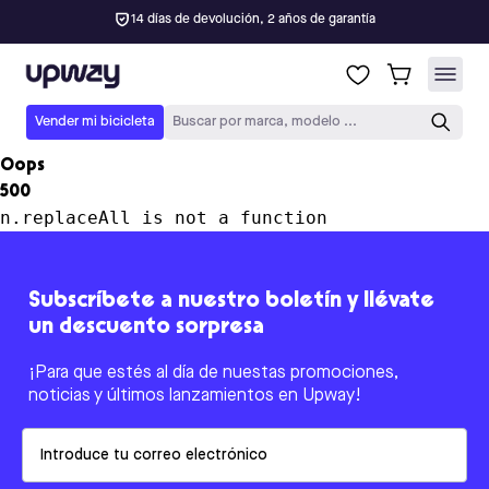
14 días de devolución, 2 años de garantía
Upway
Vender mi bicicleta
Buscar por marca, modelo ...
Oops
500
n.replaceAll is not a function
Subscríbete a nuestro boletín y llévate
un descuento sorpresa
¡Para que estés al día de nuestas promociones,
noticias y últimos lanzamientos en Upway!
Email