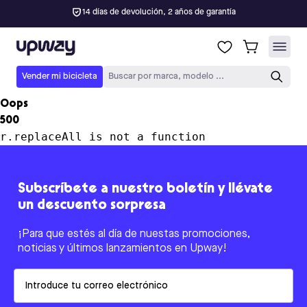
14 días de devolución, 2 años de garantía
Upway
Vender mi bicicleta
Buscar por marca, modelo ...
Oops
500
r.replaceAll is not a function
Subscríbete a nuestro boletín y llévate
un descuento sorpresa
¡Para que estés al día de nuestas promociones,
noticias y últimos lanzamientos en Upway!
Email