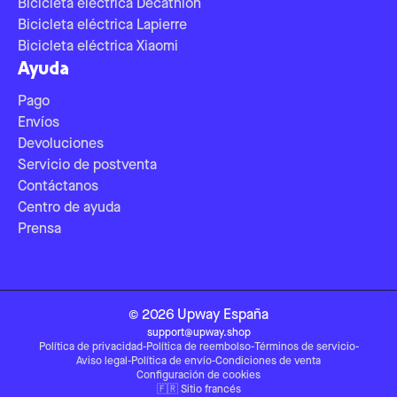
Bicicleta eléctrica Decathlon
Bicicleta eléctrica Lapierre
Bicicleta eléctrica Xiaomi
Ayuda
Pago
Envíos
Devoluciones
Servicio de postventa
Contáctanos
Centro de ayuda
Prensa
©
2026
Upway
España
support@upway.shop
Política de privacidad
-
Política de reembolso
-
Términos de servicio
-
Aviso legal
-
Política de envío
-
Condiciones de venta
Configuración de cookies
🇫🇷
Sitio francés