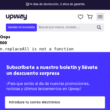
14 días de devolución, 2 años de garantía
Upway
Vender mi bicicleta
Buscar por marca, modelo ...
Oops
500
n.replaceAll is not a function
Subscríbete a nuestro boletín y llévate
un descuento sorpresa
¡Para que estés al día de nuestas promociones,
noticias y últimos lanzamientos en Upway!
Email