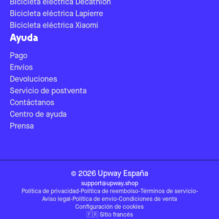
Bicicleta eléctrica Decathlon
Bicicleta eléctrica Lapierre
Bicicleta eléctrica Xiaomi
Ayuda
Pago
Envíos
Devoluciones
Servicio de postventa
Contáctanos
Centro de ayuda
Prensa
©
2026
Upway
España
support@upway.shop
Política de privacidad
-
Política de reembolso
-
Términos de servicio
-
Aviso legal
-
Política de envío
-
Condiciones de venta
Configuración de cookies
🇫🇷
Sitio francés