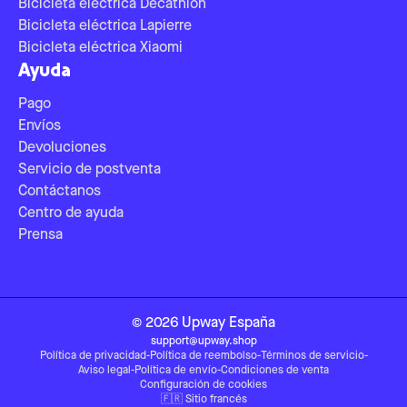
Bicicleta eléctrica Decathlon
Bicicleta eléctrica Lapierre
Bicicleta eléctrica Xiaomi
Ayuda
Pago
Envíos
Devoluciones
Servicio de postventa
Contáctanos
Centro de ayuda
Prensa
©
2026
Upway
España
support@upway.shop
Política de privacidad
-
Política de reembolso
-
Términos de servicio
-
Aviso legal
-
Política de envío
-
Condiciones de venta
Configuración de cookies
🇫🇷
Sitio francés