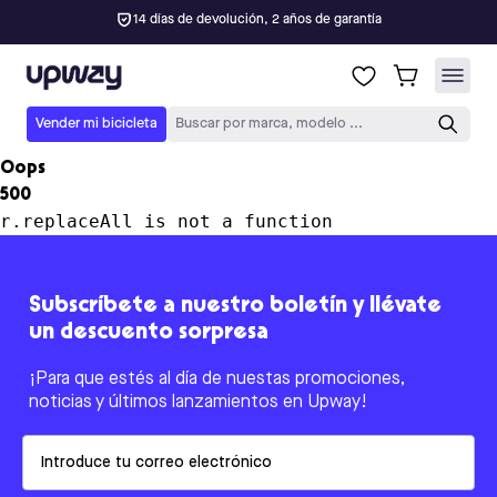
14 días de devolución, 2 años de garantía
Upway
Vender mi bicicleta
Buscar por marca, modelo ...
Oops
500
r.replaceAll is not a function
Subscríbete a nuestro boletín y llévate
un descuento sorpresa
¡Para que estés al día de nuestas promociones,
noticias y últimos lanzamientos en Upway!
Email