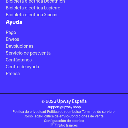
Bicicleta eléctrica Decathlon
Bicicleta eléctrica Lapierre
Bicicleta eléctrica Xiaomi
Ayuda
Pago
Envíos
Devoluciones
Servicio de postventa
Contáctanos
Centro de ayuda
Prensa
©
2026
Upway
España
support@upway.shop
Política de privacidad
-
Política de reembolso
-
Términos de servicio
-
Aviso legal
-
Política de envío
-
Condiciones de venta
Configuración de cookies
🇫🇷
Sitio francés