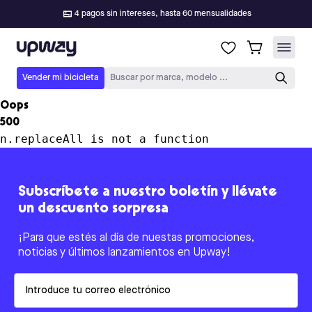
4 pagos sin intereses, hasta 60 mensualidades
Upway
Vender mi bicicleta
Buscar por marca, modelo ...
Oops
500
n.replaceAll is not a function
Subscríbete a nuestro boletín y llévate
un descuento sorpresa
¡Para que estés al día de nuestas promociones,
noticias y últimos lanzamientos en Upway!
Email