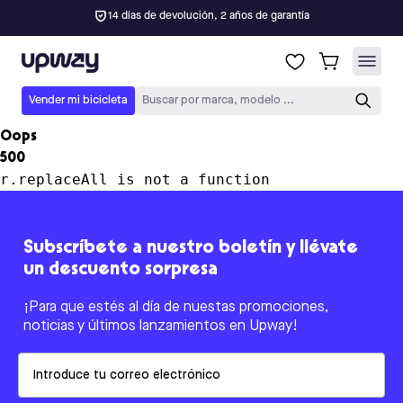
14 días de devolución, 2 años de garantía
Upway
Vender mi bicicleta
Buscar por marca, modelo ...
Oops
500
r.replaceAll is not a function
Subscríbete a nuestro boletín y llévate
un descuento sorpresa
¡Para que estés al día de nuestas promociones,
noticias y últimos lanzamientos en Upway!
Email