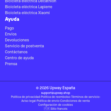
Bicicleta eléctrica Decathlon
Bicicleta eléctrica Lapierre
Bicicleta eléctrica Xiaomi
Ayuda
Pago
Envíos
Devoluciones
Servicio de postventa
Contáctanos
Centro de ayuda
Prensa
©
2026
Upway
España
support@upway.shop
Política de privacidad
-
Política de reembolso
-
Términos de servicio
-
Aviso legal
-
Política de envío
-
Condiciones de venta
Configuración de cookies
🇫🇷
Sitio francés