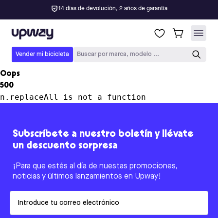
14 días de devolución, 2 años de garantía
Upway
Vender mi bicicleta
Buscar por marca, modelo ...
Oops
500
n.replaceAll is not a function
Subscríbete a nuestro boletín y llévate
un descuento sorpresa
¡Para que estés al día de nuestas promociones,
noticias y últimos lanzamientos en Upway!
Email