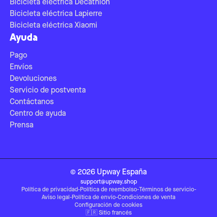
Bicicleta eléctrica Decathlon
Bicicleta eléctrica Lapierre
Bicicleta eléctrica Xiaomi
Ayuda
Pago
Envíos
Devoluciones
Servicio de postventa
Contáctanos
Centro de ayuda
Prensa
©
2026
Upway
España
support@upway.shop
Política de privacidad
-
Política de reembolso
-
Términos de servicio
-
Aviso legal
-
Política de envío
-
Condiciones de venta
Configuración de cookies
🇫🇷
Sitio francés