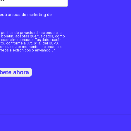
electrónicos de marketing de
a política de privacidad haciendo clic
tro boletín, aceptas que tus datos, como
o, sean almacenados. Tus datos serán
o, conforme al Art. 6.1 a) del RGPD.
 en cualquier momento haciendo clic
orreos electrónicos o enviando un
bete ahora