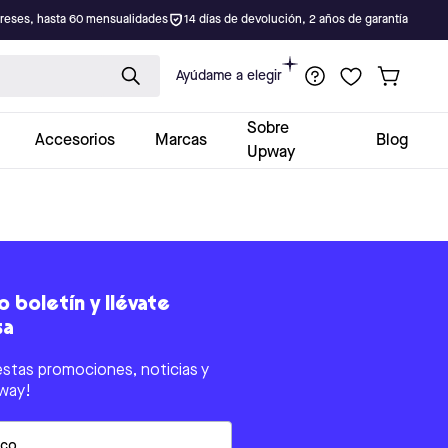
ereses, hasta 60 mensualidades
14 días de devolución, 2 años de garantía
Ayúdame a elegir
Sobre
Accesorios
Marcas
Blog
Upway
 boletín y llévate
sa
estas promociones, noticias y
way!