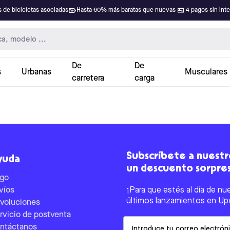
 de bicicletas asociadas
Hasta 60% más baratas que nuevas
4 pagos sin int
De
De
s
Urbanas
Musculares
carretera
carga
Subscríbete a nuestro
yuda
un descuento sorpre
go
víos
¡Para que estés al día de nu
últimos lanzamientos en Up
voluciones
rvicio de postventa
Email
ntáctanos