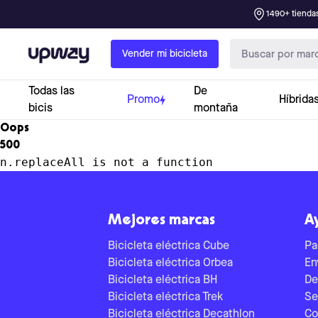
1490+ tiendas
Upway
Vender mi bicicleta
Todas las
De
Promo
Híbrida
bicis
montaña
Oops
500
n.replaceAll is not a function
Mejores marcas
A
Bicicleta eléctrica Cube
Pa
Bicicleta eléctrica Orbea
En
Bicicleta eléctrica BH
De
Bicicleta eléctrica Trek
Se
Bicicleta eléctrica Decathlon
Co