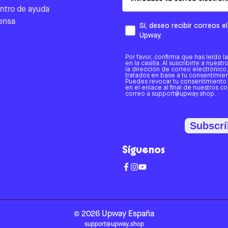
ntro de ayuda
ensa
Sí, deseo recibir correos 
Upway.
Por favor, confirma que has leído l
en la casilla. Al suscribirte a nues
la dirección de correo electrónic
tratados en base a tu consentimient
Puedes revocar tu consentimiento
en el enlace al final de nuestros c
correo a support@upway.shop.
Subscrí
Síguenos
©
2026
Upway
España
support@upway.shop