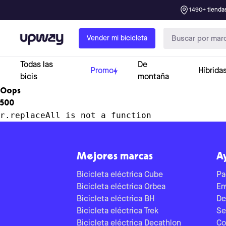
1490+ tiendas
Upway
Vender mi bicicleta
Todas las
De
Promo
Híbrida
bicis
montaña
Oops
500
r.replaceAll is not a function
Mejores marcas
A
Bicicleta eléctrica Cube
Pa
Bicicleta eléctrica Orbea
En
Bicicleta eléctrica BH
De
Bicicleta eléctrica Trek
Se
Bicicleta eléctrica Decathlon
Co