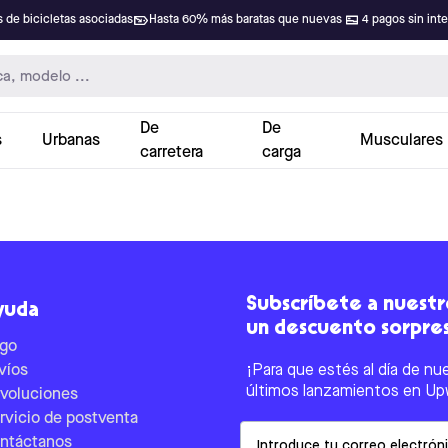
 de bicicletas asociadas
Hasta 60% más baratas que nuevas
4 pagos sin int
De
De
s
Urbanas
Musculares
carretera
carga
Subscríbete a nuestro
yuda
un descuento sorpre
go
víos
¡Para que estés al día de nu
últimos lanzamientos en Up
voluciones
rvicio de postventa
Email
ntáctanos