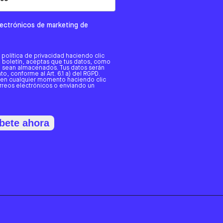
electrónicos de marketing de
a política de privacidad haciendo clic
tro boletín, aceptas que tus datos, como
o, sean almacenados. Tus datos serán
o, conforme al Art. 6.1 a) del RGPD.
 en cualquier momento haciendo clic
orreos electrónicos o enviando un
bete ahora