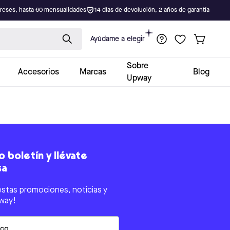
ereses, hasta 60 mensualidades
14 días de devolución, 2 años de garantía
Ayúdame a elegir
Sobre
Accesorios
Marcas
Blog
Upway
 boletín y llévate
sa
estas promociones, noticias y
way!