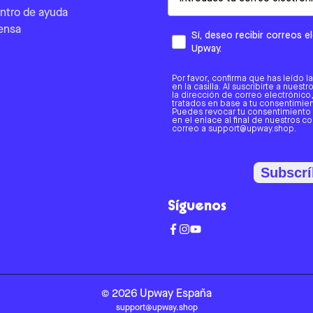
ntro de ayuda
ensa
Sí, deseo recibir correos 
Upway.
Por favor, confirma que has leído l
en la casilla. Al suscribirte a nues
la dirección de correo electrónic
tratados en base a tu consentimient
Puedes revocar tu consentimiento
en el enlace al final de nuestros c
correo a support@upway.shop.
Subscrí
Síguenos
©
2026
Upway
España
support@upway.shop