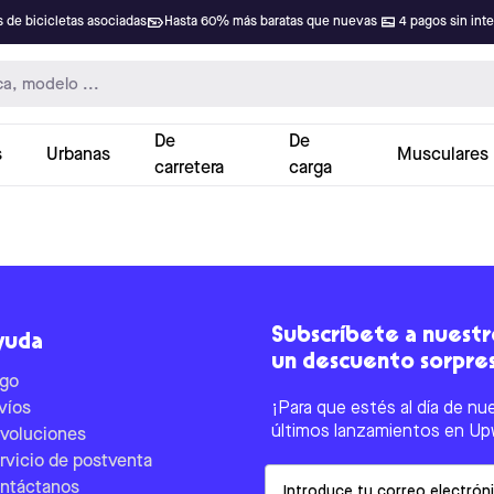
 de bicicletas asociadas
Hasta 60% más baratas que nuevas
4 pagos sin int
De
De
s
Urbanas
Musculares
carretera
carga
Subscríbete a nuestro
yuda
un descuento sorpre
go
víos
¡Para que estés al día de nu
últimos lanzamientos en Up
voluciones
rvicio de postventa
Email
ntáctanos