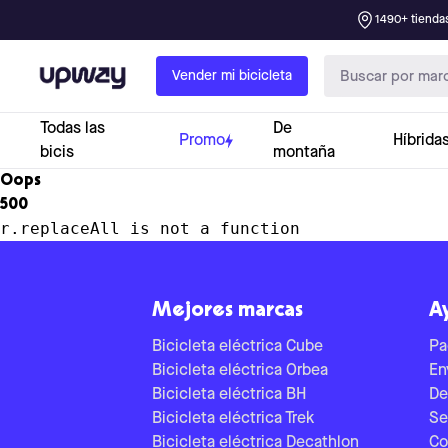
1490+ tiendas
Upway
Vender mi bicicleta
Todas las
De
Promo
Híbrida
bicis
montaña
Oops
500
r.replaceAll is not a function
Mejores marcas
A
Bicicleta eléctrica Cube
Pa
Bicicleta eléctrica Orbea
En
Bicicleta eléctrica BH
De
Bicicleta eléctrica Trek
Se
Bicicleta eléctrica Decathlon
Co