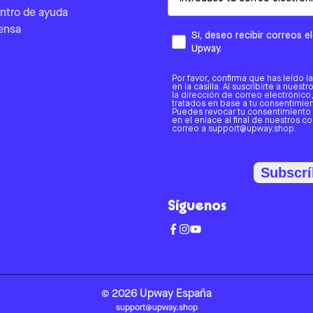
ntro de ayuda
ensa
Sí, deseo recibir correos 
Upway.
Por favor, confirma que has leído l
en la casilla. Al suscribirte a nues
la dirección de correo electrónic
tratados en base a tu consentimient
Puedes revocar tu consentimiento
en el enlace al final de nuestros c
correo a support@upway.shop.
Subscrí
Síguenos
©
2026
Upway
España
support@upway.shop