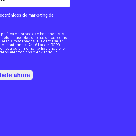
electrónicos de marketing de
a política de privacidad haciendo clic
tro boletín, aceptas que tus datos, como
o, sean almacenados. Tus datos serán
o, conforme al Art. 6.1 a) del RGPD.
 en cualquier momento haciendo clic
orreos electrónicos o enviando un
bete ahora