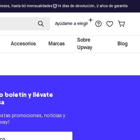
ereses, hasta 60 mensualidades
14 días de devolución, 2 años de garantía
Ayúdame a elegir
Sobre
Accesorios
Marcas
Blog
Upway
 boletín y llévate
sa
estas promociones, noticias y
way!