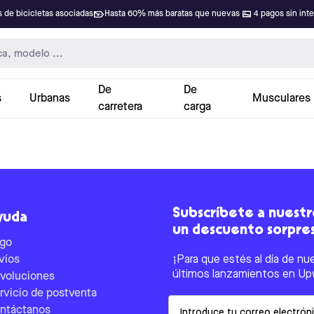
 de bicicletas asociadas
Hasta 60% más baratas que nuevas
4 pagos sin int
De
De
s
Urbanas
Musculares
carretera
carga
Subscríbete a nuestro
yuda
un descuento sorpre
go
víos
¡Para que estés al día de nu
últimos lanzamientos en Up
voluciones
rvicio de postventa
Email
ntáctanos