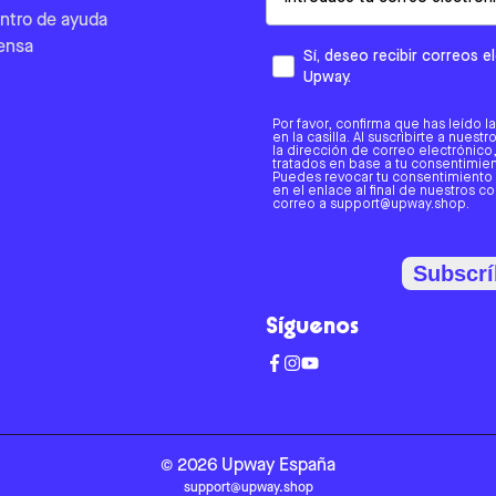
ntro de ayuda
ensa
Sí, deseo recibir correos 
Upway.
Por favor, confirma que has leído l
en la casilla. Al suscribirte a nues
la dirección de correo electrónic
tratados en base a tu consentimient
Puedes revocar tu consentimiento
en el enlace al final de nuestros c
correo a support@upway.shop.
Subscrí
Síguenos
©
2026
Upway
España
support@upway.shop