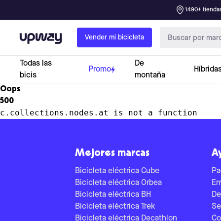
1490+ tiendas
Upway
Vender mi bicicleta
Todas las
De
Promo
Híbrida
bicis
montaña
Oops
500
c.collections.nodes.at is not a function
Mejores marcas
A
Bicicleta eléctrica Cube
Pa
Bicicleta eléctrica Orbea
En
Bicicleta eléctrica BH
De
Bicicleta eléctrica Trek
Se
Bicicleta eléctrica Decathlon
Co