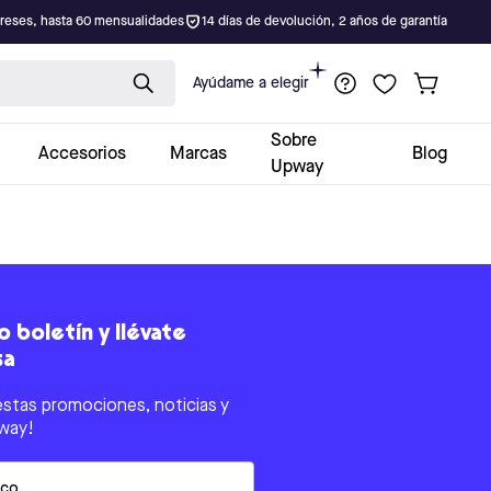
ereses, hasta 60 mensualidades
14 días de devolución, 2 años de garantía
Ayúdame a elegir
Sobre
Accesorios
Marcas
Blog
Upway
 boletín y llévate
sa
estas promociones, noticias y
way!