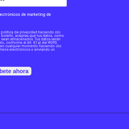
electrónicos de marketing de
a política de privacidad haciendo clic
tro boletín, aceptas que tus datos, como
o, sean almacenados. Tus datos serán
o, conforme al Art. 6.1 a) del RGPD.
 en cualquier momento haciendo clic
orreos electrónicos o enviando un
bete ahora