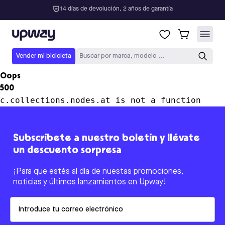
14 días de devolución, 2 años de garantía
Upway
Vender mi bicicleta
Buscar por marca, modelo ...
Oops
500
c.collections.nodes.at is not a function
Subscríbete a nuestro boletín y llévate
un descuento sorpresa
¡Para que estés al día de nuestas promociones,
noticias y últimos lanzamientos en Upway!
Email