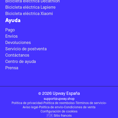
Bicicleta eléctrica Decathlon
Bicicleta eléctrica Lapierre
Bicicleta eléctrica Xiaomi
Ayuda
Pago
Envíos
Devoluciones
Servicio de postventa
Contáctanos
Centro de ayuda
Prensa
©
2026
Upway
España
support@upway.shop
Política de privacidad
-
Política de reembolso
-
Términos de servicio
-
Aviso legal
-
Política de envío
-
Condiciones de venta
Configuración de cookies
🇫🇷
Sitio francés