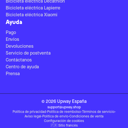
Bicicleta eléctrica Decathlon
Bicicleta eléctrica Lapierre
Bicicleta eléctrica Xiaomi
Ayuda
Pago
Envíos
Devoluciones
Servicio de postventa
Contáctanos
Centro de ayuda
Prensa
©
2026
Upway
España
support@upway.shop
Política de privacidad
-
Política de reembolso
-
Términos de servicio
-
Aviso legal
-
Política de envío
-
Condiciones de venta
Configuración de cookies
🇫🇷
Sitio francés