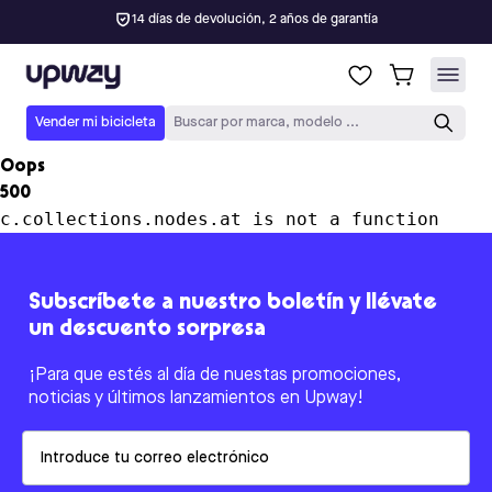
14 días de devolución, 2 años de garantía
Upway
Vender mi bicicleta
Buscar por marca, modelo ...
Oops
500
c.collections.nodes.at is not a function
Subscríbete a nuestro boletín y llévate
un descuento sorpresa
¡Para que estés al día de nuestas promociones,
noticias y últimos lanzamientos en Upway!
Email