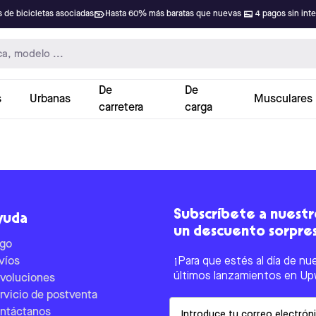
 de bicicletas asociadas
Hasta 60% más baratas que nuevas
4 pagos sin int
De
De
s
Urbanas
Musculares
carretera
carga
Subscríbete a nuestro
yuda
un descuento sorpre
go
víos
¡Para que estés al día de nu
últimos lanzamientos en Up
voluciones
rvicio de postventa
Email
ntáctanos