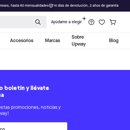
ereses, hasta 60 mensualidades
14 días de devolución, 2 años de garantía
Ayúdame a elegir
Sobre
Accesorios
Marcas
Blog
Upway
 boletín y llévate
sa
estas promociones, noticias y
way!