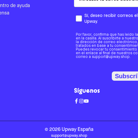
ntro de ayuda
ensa
Sí, deseo recibir correos 
Upway.
Por favor, confirma que has leído l
en la casilla. Al suscribirte a nues
la dirección de correo electrónic
tratados en base a tu consentimient
Puedes revocar tu consentimiento
en el enlace al final de nuestros c
correo a support@upway.shop.
Subscrí
Síguenos
©
2026
Upway
España
support@upway.shop