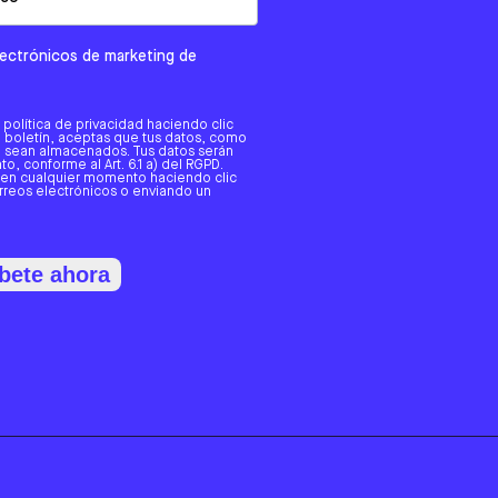
electrónicos de marketing de
a política de privacidad haciendo clic
tro boletín, aceptas que tus datos, como
o, sean almacenados. Tus datos serán
o, conforme al Art. 6.1 a) del RGPD.
 en cualquier momento haciendo clic
orreos electrónicos o enviando un
bete ahora