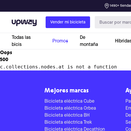
1490+ tiendas
Upway
Vender mi bicicleta
Todas las
De
Promo
Híbrida
bicis
montaña
Oops
500
c.collections.nodes.at is not a function
Mejores marcas
A
Bicicleta eléctrica Cube
Pa
Bicicleta eléctrica Orbea
En
Bicicleta eléctrica BH
De
Bicicleta eléctrica Trek
Se
Bicicleta eléctrica Decathlon
Co