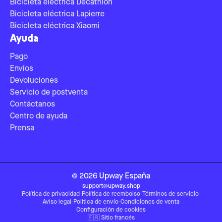
Bicicleta eléctrica Decathlon
Bicicleta eléctrica Lapierre
Bicicleta eléctrica Xiaomi
Ayuda
Pago
Envíos
Devoluciones
Servicio de postventa
Contáctanos
Centro de ayuda
Prensa
©
2026
Upway
España
support@upway.shop
Política de privacidad
-
Política de reembolso
-
Términos de servicio
-
Aviso legal
-
Política de envío
-
Condiciones de venta
Configuración de cookies
🇫🇷
Sitio francés