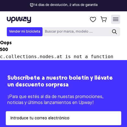
14 días de devolución, 2 años de garantía
Upway
Vender mi bicicleta
Buscar por marca, modelo ...
Oops
500
c.collections.nodes.at is not a function
Subscríbete a nuestro boletín y llévate
un descuento sorpresa
¡Para que estés al día de nuestas promociones,
noticias y últimos lanzamientos en Upway!
Email