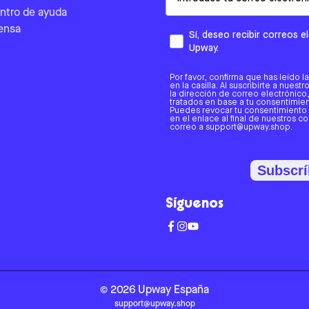
ntro de ayuda
ensa
Sí, deseo recibir correos 
Upway.
Por favor, confirma que has leído l
en la casilla. Al suscribirte a nues
la dirección de correo electrónic
tratados en base a tu consentimient
Puedes revocar tu consentimiento
en el enlace al final de nuestros c
correo a support@upway.shop.
Subscrí
Síguenos
©
2026
Upway
España
support@upway.shop