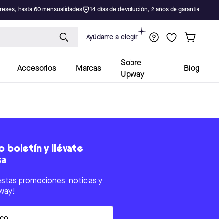
ereses, hasta 60 mensualidades
14 días de devolución, 2 años de garantía
Ayúdame a elegir
Sobre
Accesorios
Marcas
Blog
Upway
 boletín y llévate
sa
estas promociones, noticias y
way!