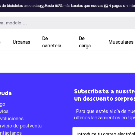
 de bicicletas asociadas
Hasta 60% más baratas que nuevas
4 pagos sin int
De
De
s
Urbanas
Musculares
carretera
carga
Subscríbete a nuestro
yuda
un descuento sorpre
go
víos
¡Para que estés al día de nu
últimos lanzamientos en Up
voluciones
rvicio de postventa
Email
ntáctanos