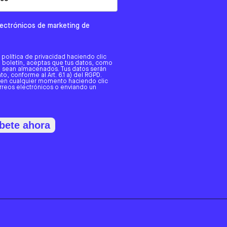
electrónicos de marketing de
a política de privacidad haciendo clic
tro boletín, aceptas que tus datos, como
o, sean almacenados. Tus datos serán
o, conforme al Art. 6.1 a) del RGPD.
 en cualquier momento haciendo clic
orreos electrónicos o enviando un
bete ahora