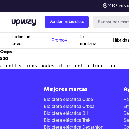
1490+ tiendas
Upway
Vender mi bicicleta
Todas las
De
Promo
Híbrida
bicis
montaña
Oops
500
c.collections.nodes.at is not a function
Mejores marcas
A
Bicicleta eléctrica Cube
Pa
Bicicleta eléctrica Orbea
En
Bicicleta eléctrica BH
De
Bicicleta eléctrica Trek
Se
Bicicleta eléctrica Decathlon
Co