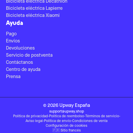
Bicicleta eléctrica Decathlon
Bicicleta eléctrica Lapierre
Bicicleta eléctrica Xiaomi
Ayuda
Pago
Envíos
Devoluciones
Servicio de postventa
Contáctanos
Centro de ayuda
Prensa
©
2026
Upway
España
support@upway.shop
Política de privacidad
-
Política de reembolso
-
Términos de servicio
-
Aviso legal
-
Política de envío
-
Condiciones de venta
Configuración de cookies
🇫🇷
Sitio francés