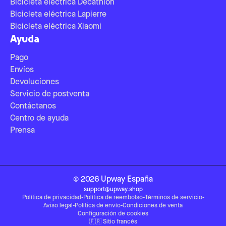
Bicicleta eléctrica Decathlon
Bicicleta eléctrica Lapierre
Bicicleta eléctrica Xiaomi
Ayuda
Pago
Envíos
Devoluciones
Servicio de postventa
Contáctanos
Centro de ayuda
Prensa
©
2026
Upway
España
support@upway.shop
Política de privacidad
-
Política de reembolso
-
Términos de servicio
-
Aviso legal
-
Política de envío
-
Condiciones de venta
Configuración de cookies
🇫🇷
Sitio francés