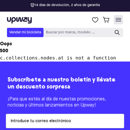
14 días de devolución, 2 años de garantía
Upway
Vender mi bicicleta
Buscar por marca, modelo ...
Oops
500
c.collections.nodes.at is not a function
Subscríbete a nuestro boletín y llévate
un descuento sorpresa
¡Para que estés al día de nuestas promociones,
noticias y últimos lanzamientos en Upway!
Email