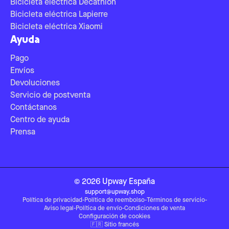
Bicicleta eléctrica Decathlon
Bicicleta eléctrica Lapierre
Bicicleta eléctrica Xiaomi
Ayuda
Pago
Envíos
Devoluciones
Servicio de postventa
Contáctanos
Centro de ayuda
Prensa
©
2026
Upway
España
support@upway.shop
Política de privacidad
-
Política de reembolso
-
Términos de servicio
-
Aviso legal
-
Política de envío
-
Condiciones de venta
Configuración de cookies
🇫🇷
Sitio francés