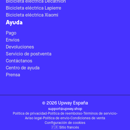
Bicicleta eléctrica Decathlon
Bicicleta eléctrica Lapierre
Bicicleta eléctrica Xiaomi
Ayuda
Pago
Envíos
Devoluciones
Servicio de postventa
Contáctanos
Centro de ayuda
Prensa
©
2026
Upway
España
support@upway.shop
Política de privacidad
-
Política de reembolso
-
Términos de servicio
-
Aviso legal
-
Política de envío
-
Condiciones de venta
Configuración de cookies
🇫🇷
Sitio francés