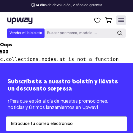
14 días de devolución, 2 años de garantía
Upway
Vender mi bicicleta
Buscar por marca, modelo ...
Oops
500
c.collections.nodes.at is not a function
Subscríbete a nuestro boletín y llévate
un descuento sorpresa
¡Para que estés al día de nuestas promociones,
noticias y últimos lanzamientos en Upway!
Email