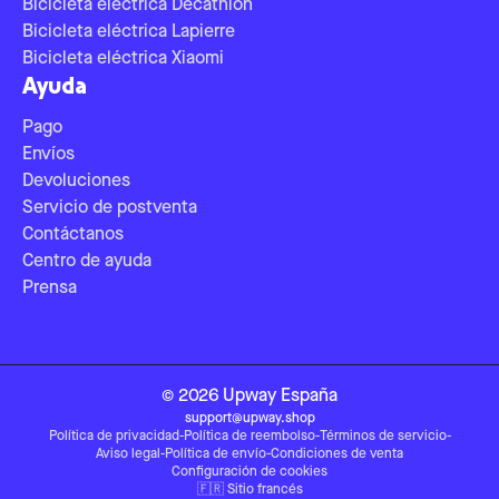
Bicicleta eléctrica Decathlon
Bicicleta eléctrica Lapierre
Bicicleta eléctrica Xiaomi
Ayuda
Pago
Envíos
Devoluciones
Servicio de postventa
Contáctanos
Centro de ayuda
Prensa
©
2026
Upway
España
support@upway.shop
Política de privacidad
-
Política de reembolso
-
Términos de servicio
-
Aviso legal
-
Política de envío
-
Condiciones de venta
Configuración de cookies
🇫🇷
Sitio francés