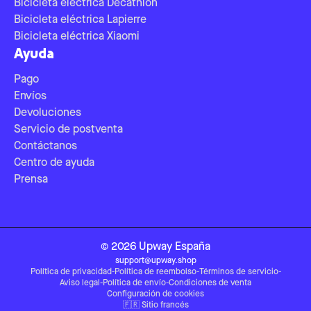
Bicicleta eléctrica Decathlon
Bicicleta eléctrica Lapierre
Bicicleta eléctrica Xiaomi
Ayuda
Pago
Envíos
Devoluciones
Servicio de postventa
Contáctanos
Centro de ayuda
Prensa
©
2026
Upway
España
support@upway.shop
Política de privacidad
-
Política de reembolso
-
Términos de servicio
-
Aviso legal
-
Política de envío
-
Condiciones de venta
Configuración de cookies
🇫🇷
Sitio francés