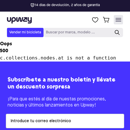
14 días de devolución, 2 años de garantía
Upway
Vender mi bicicleta
Buscar por marca, modelo ...
Oops
500
c.collections.nodes.at is not a function
Subscríbete a nuestro boletín y llévate
un descuento sorpresa
¡Para que estés al día de nuestas promociones,
noticias y últimos lanzamientos en Upway!
Email