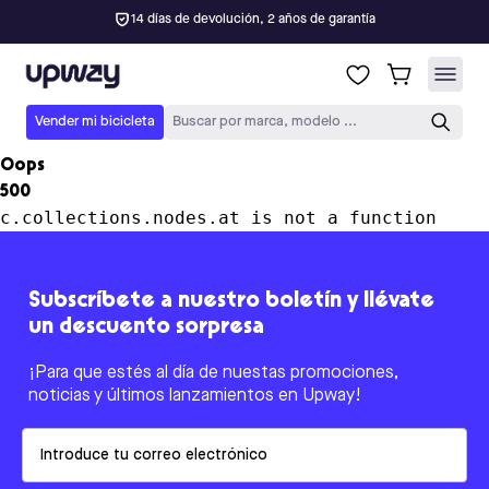
14 días de devolución, 2 años de garantía
Upway
Vender mi bicicleta
Buscar por marca, modelo ...
Oops
500
c.collections.nodes.at is not a function
Subscríbete a nuestro boletín y llévate
un descuento sorpresa
¡Para que estés al día de nuestas promociones,
noticias y últimos lanzamientos en Upway!
Email