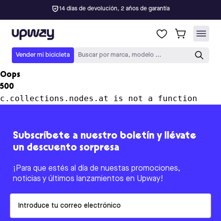
14 días de devolución, 2 años de garantía
Upway
Vender mi bicicleta
Buscar por marca, modelo ...
Oops
500
c.collections.nodes.at is not a function
Subscríbete a nuestro boletín y llévate
un descuento sorpresa
¡Para que estés al día de nuestas promociones,
noticias y últimos lanzamientos en Upway!
Email