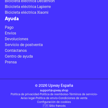
Bicicleta eléctrica Decathlon
Bicicleta eléctrica Lapierre
Bicicleta eléctrica Xiaomi
Ayuda
Pago
Envíos
Devoluciones
Servicio de postventa
Contáctanos
Centro de ayuda
Prensa
©
2026
Upway
España
support@upway.shop
Política de privacidad
-
Política de reembolso
-
Términos de servicio
-
Aviso legal
-
Política de envío
-
Condiciones de venta
Configuración de cookies
🇫🇷
Sitio francés