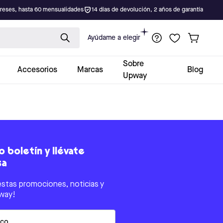
ereses, hasta 60 mensualidades
14 días de devolución, 2 años de garantía
Ayúdame a elegir
Sobre
Accesorios
Marcas
Blog
Upway
 boletín y llévate
sa
estas promociones, noticias y
way!