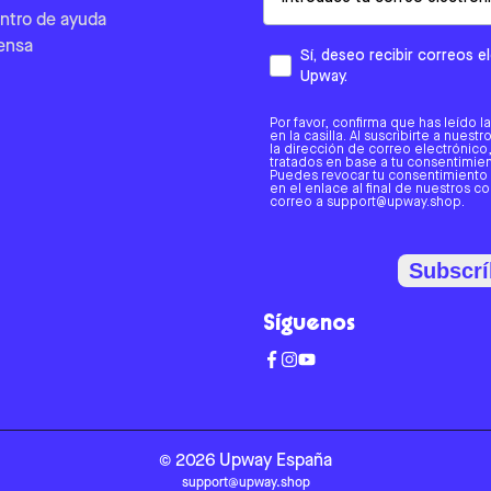
ntro de ayuda
ensa
Sí, deseo recibir correos 
Upway.
Por favor, confirma que has leído l
en la casilla. Al suscribirte a nues
la dirección de correo electrónic
tratados en base a tu consentimient
Puedes revocar tu consentimiento
en el enlace al final de nuestros c
correo a support@upway.shop.
Subscrí
Síguenos
©
2026
Upway
España
support@upway.shop