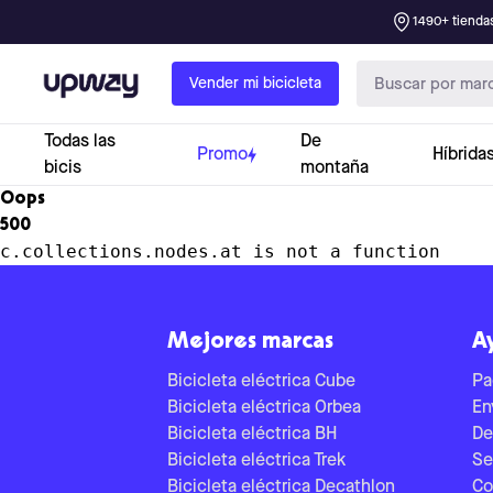
1490+ tiendas
Upway
Vender mi bicicleta
Todas las
De
Promo
Híbrida
bicis
montaña
Oops
500
c.collections.nodes.at is not a function
Mejores marcas
A
Bicicleta eléctrica Cube
Pa
Bicicleta eléctrica Orbea
En
Bicicleta eléctrica BH
De
Bicicleta eléctrica Trek
Se
Bicicleta eléctrica Decathlon
Co