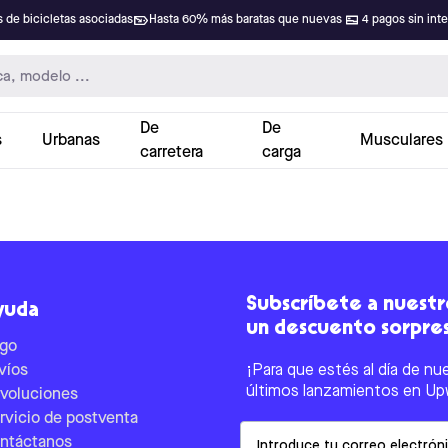
 de bicicletas asociadas
Hasta 60% más baratas que nuevas
4 pagos sin int
De
De
s
Urbanas
Musculares
carretera
carga
Subscríbete a nuestro
yuda
un descuento sorpre
go
víos
¡Para que estés al día de nu
últimos lanzamientos en Up
voluciones
rvicio de postventa
Email
ntáctanos