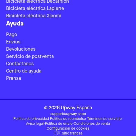
Bicicleta eléctrica Decathlon
Bicicleta eléctrica Lapierre
Bicicleta eléctrica Xiaomi
Ayuda
Pago
Envíos
Devoluciones
Servicio de postventa
Contáctanos
Centro de ayuda
Prensa
©
2026
Upway
España
support@upway.shop
Política de privacidad
-
Política de reembolso
-
Términos de servicio
-
Aviso legal
-
Política de envío
-
Condiciones de venta
Configuración de cookies
🇫🇷
Sitio francés