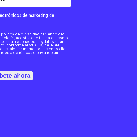
electrónicos de marketing de
a política de privacidad haciendo clic
tro boletín, aceptas que tus datos, como
o, sean almacenados. Tus datos serán
o, conforme al Art. 6.1 a) del RGPD.
 en cualquier momento haciendo clic
orreos electrónicos o enviando un
bete ahora