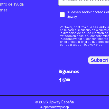
ntro de ayuda
ensa
Sí, deseo recibir correos 
Upway.
Por favor, confirma que has leído l
en la casilla. Al suscribirte a nues
la dirección de correo electrónic
tratados en base a tu consentimient
Puedes revocar tu consentimiento
en el enlace al final de nuestros c
correo a support@upway.shop.
Subscrí
Síguenos
©
2026
Upway
España
support@upway.shop