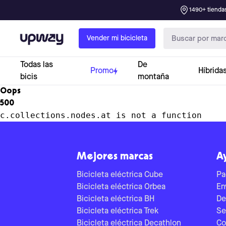
1490+ tiendas
Upway
Vender mi bicicleta
Todas las
De
Promo
Híbrida
bicis
montaña
Oops
500
c.collections.nodes.at is not a function
Mejores marcas
A
Bicicleta eléctrica Cube
Pa
Bicicleta eléctrica Orbea
En
Bicicleta eléctrica BH
De
Bicicleta eléctrica Trek
Se
Bicicleta eléctrica Decathlon
Co