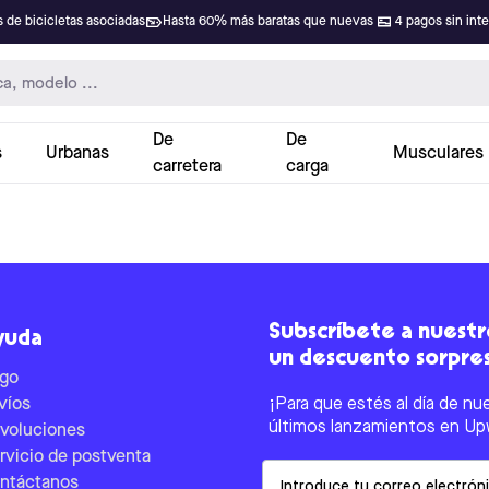
 de bicicletas asociadas
Hasta 60% más baratas que nuevas
4 pagos sin int
De
De
s
Urbanas
Musculares
carretera
carga
Subscríbete a nuestro
yuda
un descuento sorpre
go
víos
¡Para que estés al día de nu
últimos lanzamientos en Up
voluciones
rvicio de postventa
Email
ntáctanos