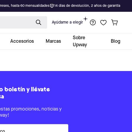
ereses, hasta 60 mensualidades
14 días de devolución, 2 años de garantía
Ayúdame a elegir
Sobre
Accesorios
Marcas
Blog
Upway
 boletín y llévate
sa
estas promociones, noticias y
way!