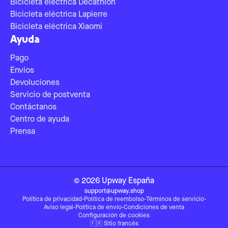
Bicicleta eléctrica Decathlon
Bicicleta eléctrica Lapierre
Bicicleta eléctrica Xiaomi
Ayuda
Pago
Envíos
Devoluciones
Servicio de postventa
Contáctanos
Centro de ayuda
Prensa
©
2026
Upway
España
support@upway.shop
Política de privacidad
-
Política de reembolso
-
Términos de servicio
-
Aviso legal
-
Política de envío
-
Condiciones de venta
Configuración de cookies
🇫🇷
Sitio francés