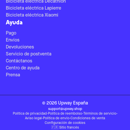
Bicicleta eléctrica Decathlon
Bicicleta eléctrica Lapierre
Bicicleta eléctrica Xiaomi
Ayuda
Pago
Envíos
Devoluciones
Servicio de postventa
Contáctanos
Centro de ayuda
Prensa
©
2026
Upway
España
support@upway.shop
Política de privacidad
-
Política de reembolso
-
Términos de servicio
-
Aviso legal
-
Política de envío
-
Condiciones de venta
Configuración de cookies
🇫🇷
Sitio francés