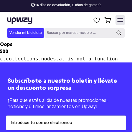
14 días de devolución, 2 años de garantía
Upway
Vender mi bicicleta
Buscar por marca, modelo ...
Oops
500
c.collections.nodes.at is not a function
Subscríbete a nuestro boletín y llévate
un descuento sorpresa
¡Para que estés al día de nuestas promociones,
noticias y últimos lanzamientos en Upway!
Email