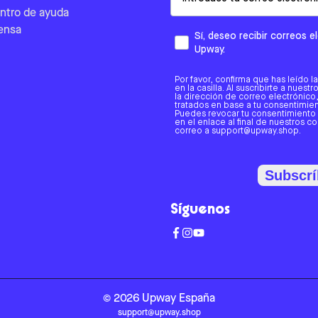
ntro de ayuda
ensa
Sí, deseo recibir correos 
Upway.
Por favor, confirma que has leído l
en la casilla. Al suscribirte a nues
la dirección de correo electrónic
tratados en base a tu consentimient
Puedes revocar tu consentimiento
en el enlace al final de nuestros c
correo a support@upway.shop.
Subscrí
Síguenos
©
2026
Upway
España
support@upway.shop