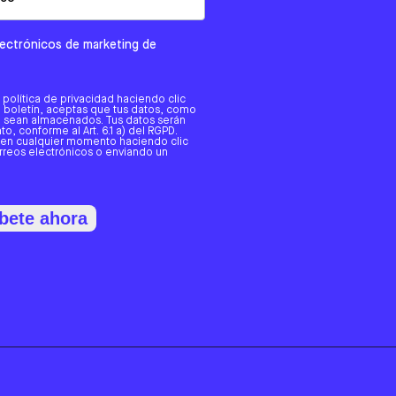
electrónicos de marketing de
a política de privacidad haciendo clic
tro boletín, aceptas que tus datos, como
o, sean almacenados. Tus datos serán
o, conforme al Art. 6.1 a) del RGPD.
 en cualquier momento haciendo clic
orreos electrónicos o enviando un
bete ahora