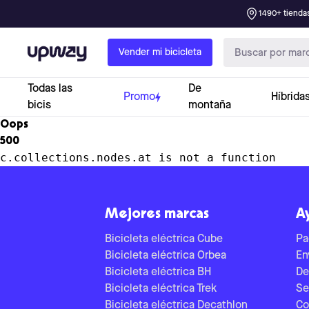
1490+ tiendas
Upway
Vender mi bicicleta
Todas las
De
Promo
Híbrida
bicis
montaña
Oops
500
c.collections.nodes.at is not a function
Mejores marcas
A
Bicicleta eléctrica Cube
Pa
Bicicleta eléctrica Orbea
En
Bicicleta eléctrica BH
De
Bicicleta eléctrica Trek
Se
Bicicleta eléctrica Decathlon
Co