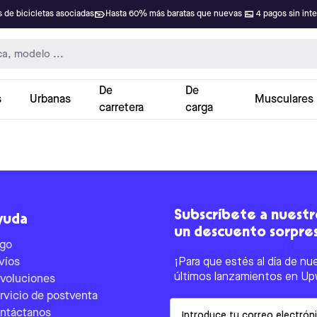
 de bicicletas asociadas
Hasta 60% más baratas que nuevas
4 pagos sin int
De
De
s
Urbanas
Musculares
carretera
carga
Subscríbete a nuestro
yuda
un descuento sorpre
go
víos
¡Para que estés al día de nu
últimos lanzamientos en Up
voluciones
rvicio de postventa
Email
ntáctanos