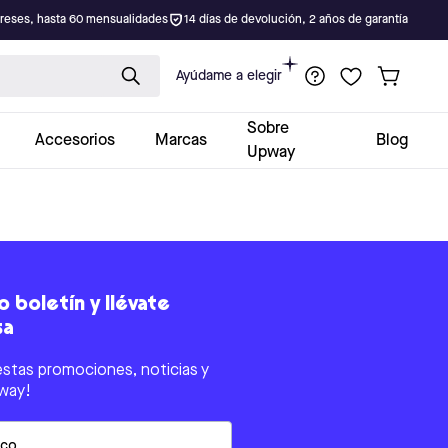
ereses, hasta 60 mensualidades
14 días de devolución, 2 años de garantía
Ayúdame a elegir
Sobre
Accesorios
Marcas
Blog
Upway
 boletín y llévate
sa
estas promociones, noticias y
way!