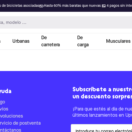
 de bicicletas asociadas
Hasta 60% más baratas que nuevas
4 pagos sin int
De
De
s
Urbanas
Musculares
carretera
carga
Subscríbete a nuestro
yuda
un descuento sorpre
go
víos
¡Para que estés al día de nu
últimos lanzamientos en Up
voluciones
rvicio de postventa
Email
ntáctanos