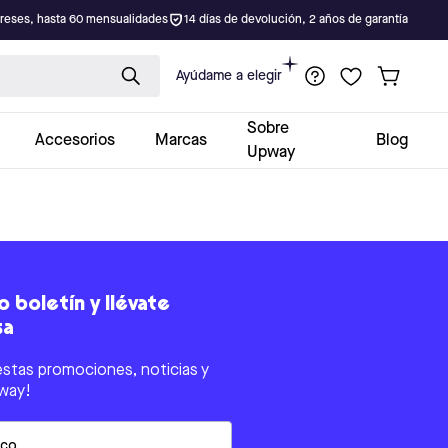
ereses, hasta 60 mensualidades
14 días de devolución, 2 años de garantía
Ayúdame a elegir
Sobre
Accesorios
Marcas
Blog
Upway
 boletín y llévate
sa
estas promociones, noticias y
way!