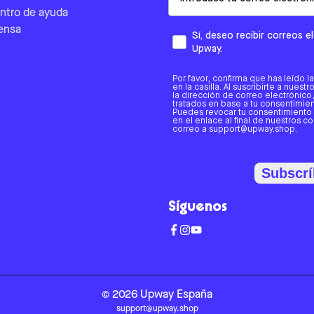
ntro de ayuda
ensa
Sí, deseo recibir correos 
Upway.
Por favor, confirma que has leído l
en la casilla. Al suscribirte a nues
la dirección de correo electrónic
tratados en base a tu consentimient
Puedes revocar tu consentimiento
en el enlace al final de nuestros c
correo a support@upway.shop.
Subscrí
Síguenos
©
2026
Upway
España
support@upway.shop