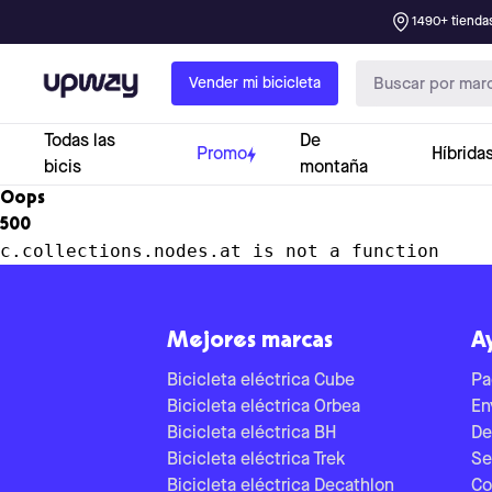
1490+ tiendas
Upway
Vender mi bicicleta
Todas las
De
Promo
Híbrida
bicis
montaña
Oops
500
c.collections.nodes.at is not a function
Mejores marcas
A
Bicicleta eléctrica Cube
Pa
Bicicleta eléctrica Orbea
En
Bicicleta eléctrica BH
De
Bicicleta eléctrica Trek
Se
Bicicleta eléctrica Decathlon
Co