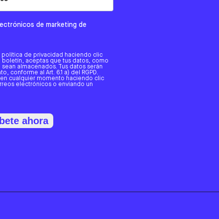
electrónicos de marketing de
a política de privacidad haciendo clic
tro boletín, aceptas que tus datos, como
o, sean almacenados. Tus datos serán
o, conforme al Art. 6.1 a) del RGPD.
 en cualquier momento haciendo clic
orreos electrónicos o enviando un
bete ahora