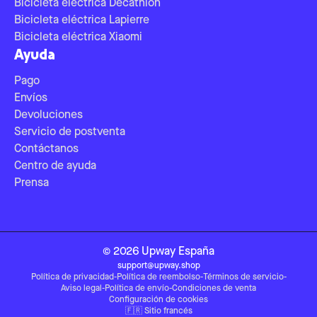
Bicicleta eléctrica Decathlon
Bicicleta eléctrica Lapierre
Bicicleta eléctrica Xiaomi
Ayuda
Pago
Envíos
Devoluciones
Servicio de postventa
Contáctanos
Centro de ayuda
Prensa
©
2026
Upway
España
support@upway.shop
Política de privacidad
-
Política de reembolso
-
Términos de servicio
-
Aviso legal
-
Política de envío
-
Condiciones de venta
Configuración de cookies
🇫🇷
Sitio francés