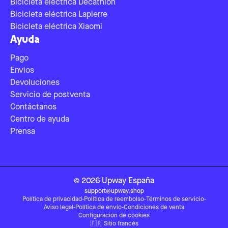
Bicicleta eléctrica Decathlon
Bicicleta eléctrica Lapierre
Bicicleta eléctrica Xiaomi
Ayuda
Pago
Envíos
Devoluciones
Servicio de postventa
Contáctanos
Centro de ayuda
Prensa
©
2026
Upway
España
support@upway.shop
Política de privacidad
-
Política de reembolso
-
Términos de servicio
-
Aviso legal
-
Política de envío
-
Condiciones de venta
Configuración de cookies
🇫🇷
Sitio francés