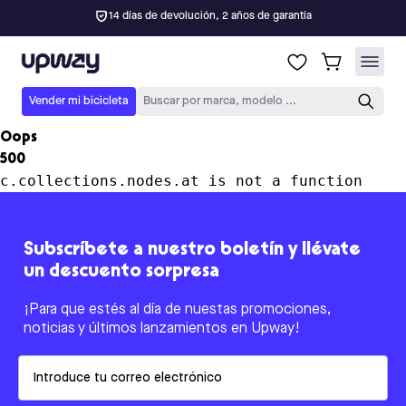
14 días de devolución, 2 años de garantía
Upway
Vender mi bicicleta
Buscar por marca, modelo ...
Oops
500
c.collections.nodes.at is not a function
Subscríbete a nuestro boletín y llévate
un descuento sorpresa
¡Para que estés al día de nuestas promociones,
noticias y últimos lanzamientos en Upway!
Email