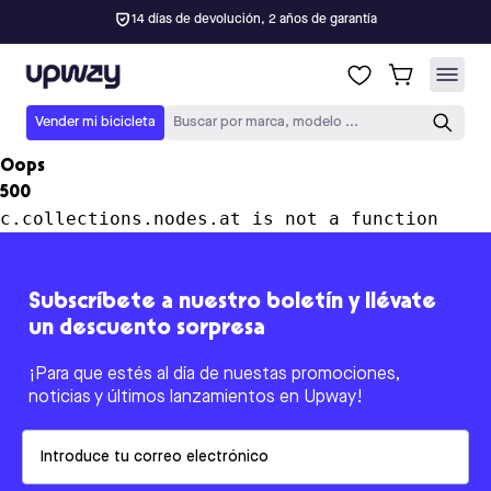
14 días de devolución, 2 años de garantía
Upway
Vender mi bicicleta
Buscar por marca, modelo ...
Oops
500
c.collections.nodes.at is not a function
Subscríbete a nuestro boletín y llévate
un descuento sorpresa
¡Para que estés al día de nuestas promociones,
noticias y últimos lanzamientos en Upway!
Email