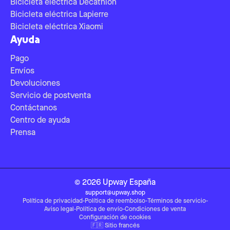
Bicicleta eléctrica Decathlon
Bicicleta eléctrica Lapierre
Bicicleta eléctrica Xiaomi
Ayuda
Pago
Envíos
Devoluciones
Servicio de postventa
Contáctanos
Centro de ayuda
Prensa
©
2026
Upway
España
support@upway.shop
Política de privacidad
-
Política de reembolso
-
Términos de servicio
-
Aviso legal
-
Política de envío
-
Condiciones de venta
Configuración de cookies
🇫🇷
Sitio francés