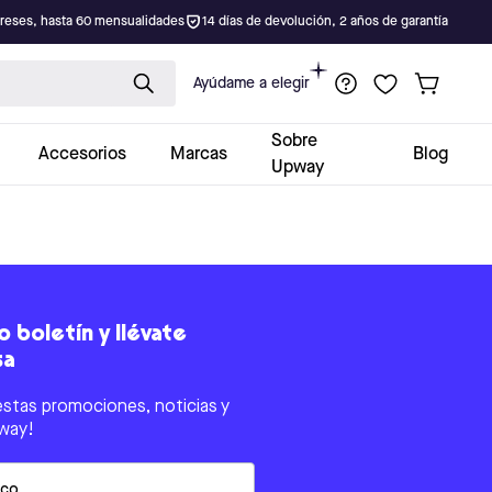
ereses, hasta 60 mensualidades
14 días de devolución, 2 años de garantía
Ayúdame a elegir
Sobre
Accesorios
Marcas
Blog
Upway
 boletín y llévate
sa
estas promociones, noticias y
way!