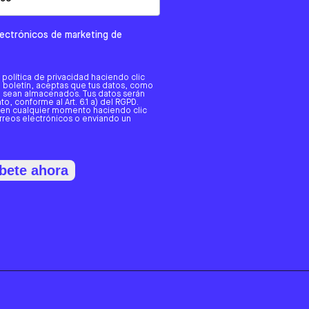
electrónicos de marketing de
a política de privacidad haciendo clic
tro boletín, aceptas que tus datos, como
o, sean almacenados. Tus datos serán
o, conforme al Art. 6.1 a) del RGPD.
 en cualquier momento haciendo clic
orreos electrónicos o enviando un
bete ahora