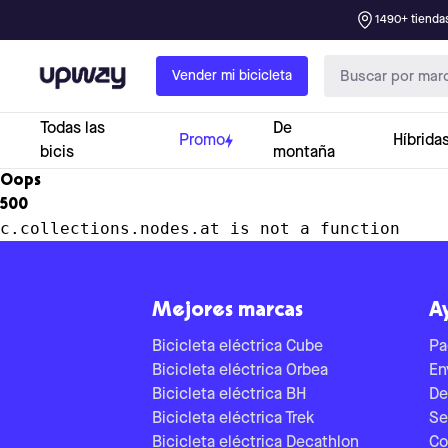
1490+ tiendas
Upway
Vender mi bicicleta
Todas las
De
Promo
Híbrida
bicis
montaña
Oops
500
c.collections.nodes.at is not a function
Mejores marcas
A
Bicicleta eléctrica Cube
Pa
Bicicleta eléctrica Orbea
En
Bicicleta eléctrica BH
De
Bicicleta eléctrica Trek
Se
Bicicleta eléctrica Decathlon
Co