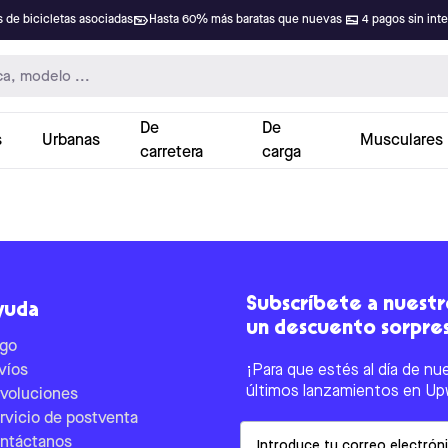
 de bicicletas asociadas
Hasta 60% más baratas que nuevas
4 pagos sin int
De
De
s
Urbanas
Musculares
carretera
carga
Subscríbete a nuestro
yuda
un descuento sorpre
go
víos
¡Para que estés al día de nu
últimos lanzamientos en Up
voluciones
rvicio de postventa
Email
ntáctanos