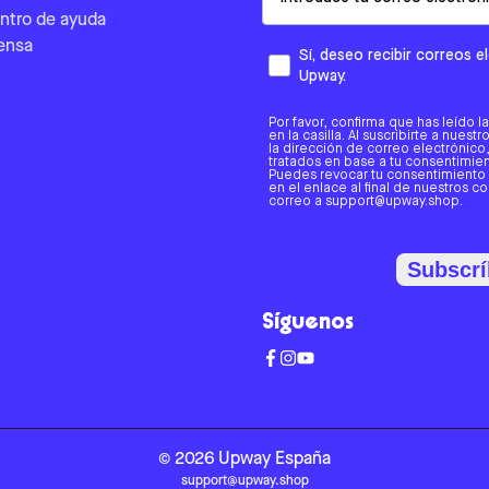
ntro de ayuda
ensa
Sí, deseo recibir correos 
Upway.
Por favor, confirma que has leído l
en la casilla. Al suscribirte a nues
la dirección de correo electrónic
tratados en base a tu consentimient
Puedes revocar tu consentimiento
en el enlace al final de nuestros c
correo a support@upway.shop.
Subscrí
Síguenos
©
2026
Upway
España
support@upway.shop