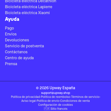
Bicicleta eléctrica Decathlon
Bicicleta eléctrica Lapierre
Bicicleta eléctrica Xiaomi
Ayuda
Pago
Envíos
Devoluciones
Servicio de postventa
Contáctanos
Centro de ayuda
Prensa
©
2026
Upway
España
support@upway.shop
Política de privacidad
-
Política de reembolso
-
Términos de servicio
-
Aviso legal
-
Política de envío
-
Condiciones de venta
Configuración de cookies
🇫🇷
Sitio francés