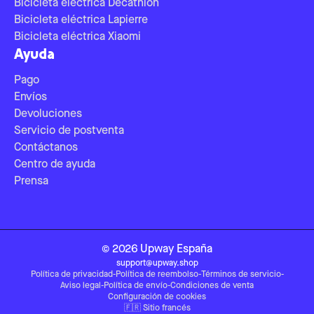
Bicicleta eléctrica Decathlon
Bicicleta eléctrica Lapierre
Bicicleta eléctrica Xiaomi
Ayuda
Pago
Envíos
Devoluciones
Servicio de postventa
Contáctanos
Centro de ayuda
Prensa
©
2026
Upway
España
support@upway.shop
Política de privacidad
-
Política de reembolso
-
Términos de servicio
-
Aviso legal
-
Política de envío
-
Condiciones de venta
Configuración de cookies
🇫🇷
Sitio francés